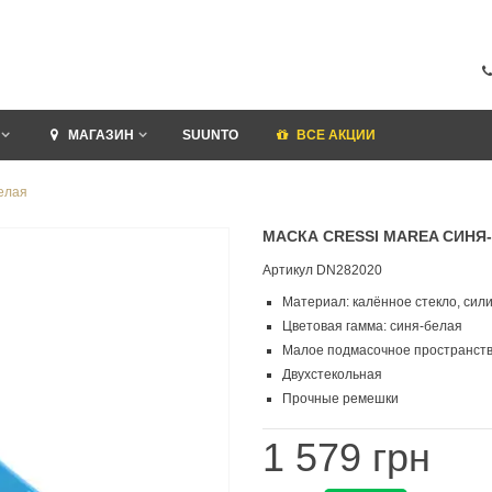
МАГАЗИН
SUUNTO
ВСЕ АКЦИИ
белая
МАСКА CRESSI MAREA СИНЯ
Артикул
DN282020
Материал: калённое стекло, сил
Цветовая гамма: синя-белая
Малое подмасочное пространст
Двухстекольная
Прочные ремешки
1 579 грн