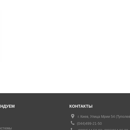
ЕНДУЕМ
КОНТАКТЫ
г. Киев, Улица Мрии 54 (Туполев
(044)499-21-50
остюмы