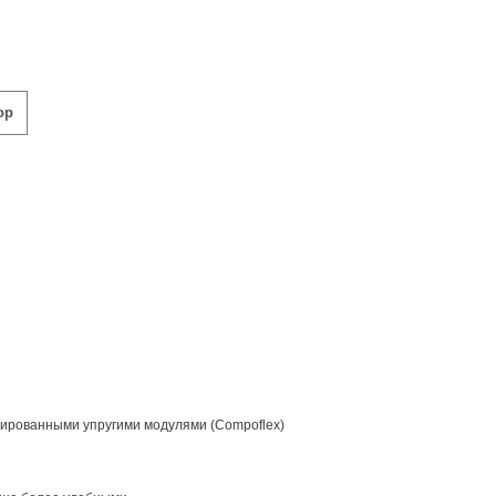
ор
рированными упругими модулями (Compoflex)