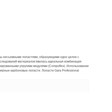
ены несъемными лопастями, образующими одно целое с
исследований материалов явилась идеальная комбинация
грированными упругими модулями (Compoflex). Использование
лярные карбоновые лопасти. Лопасти Gara Professional