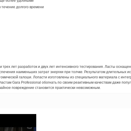
 еще более удобными
в течение долгого времени
м трех лет разработок и двух лет интенсивного тестирования. Ласты оснащ
еспечения наименьших затрат энергии при толчке. Результатом длительных 
томической галоши. Лопасти изготовлены из специального материала с инте
астам Gara Professional обогнать по своим реактивным качествам даже попу
учайное повреждение становится практически невозможным.