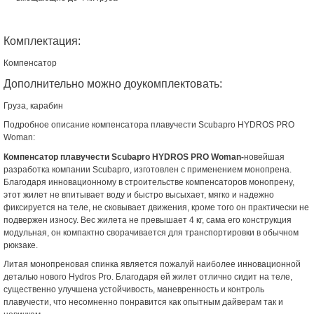
Комплектация:
Компенсатор
Дополнительно можно доукомплектовать:
Груза, карабин
Подробное описание компенсатора плавучести Scubapro HYDROS PRO
Woman:
Компенсатор плавучести Scubapro HYDROS PRO Woman-
новейшая
разработка компании Scubapro, изготовлен с применением монопрена.
Благодаря инновационному в строительстве компенсаторов монопрену,
этот жилет не впитывает воду и быстро высыхает, мягко и надежно
фиксируется на теле, не сковывает движения, кроме того он практически не
подвержен износу. Вес жилета не превышает 4 кг, сама его конструкция
модульная, он компактно сворачивается для транспортировки в обычном
рюкзаке.
Литая монопреновая спинка является пожалуй наиболее инновационной
деталью нового Hydros Pro. Благодаря ей жилет отлично сидит на теле,
существенно улучшена устойчивость, маневренность и контроль
плавучести, что несомненно понравится как опытным дайверам так и