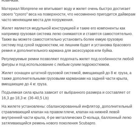
новичкам.
Материал Monprene не впитывает воду и жилет очень быстро достигает
своего "сухого" веса на поверхности, что несомненно пригодится дайверам
часто меняющим места для погружения.
Жилет является модульной конструкцией и такие его компоненты как
например грузовая система легко снимаются и ставятся самостоятельно.
Также вы можете самостоятельно установить более емкую грузовую
систему под сухой гидрокостюм, не лишним будет и установка брасового
ремня и дополнительного кармана для аксессуаров или буйка.
Регулируемые ремни позволяют подогнать жилет под особенности любой
фигуры и под использование с любым сухим гидрокостюмом.
Жилет оснащен штатной грузовой системой, вмещающей до 8 кг. груза, а
также дополнительными грузовыми карманами на задней части крыла,
вмещающие до 4 кг. груза.
Подъемная сила крыла зависит от выбранного размера и составляет от
16,3 до 18,3 кг. (36-40,5 Lb)
На жилете установлены: сбалансированный инфлятор, дополнительный
стравливающий клапан на правом плече, клапан на нижней левой
внутренней части крыла, 4-ре металлических D-кольца, баллонный легко
затягивающийся ремень нового поколения Scubapro.