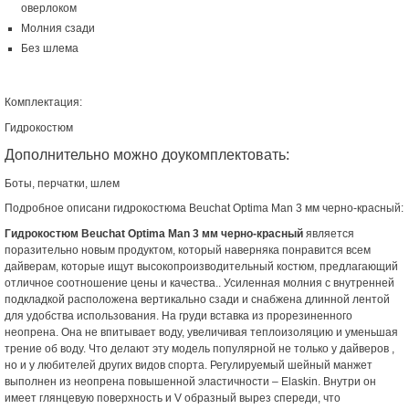
оверлоком
Молния сзади
Без шлема
Комплектация:
Гидрокостюм
Дополнительно можно доукомплектовать:
Боты, перчатки, шлем
Подробное описани гидрокостюма Beuchat Optima Man 3 мм черно-красный:
Гидрокостюм Beuchat Optima Man 3 мм черно-красный
является
поразительно новым продуктом, который наверняка понравится всем
дайверам, которые ищут высокопроизводительный костюм, предлагающий
отличное соотношение цены и качества.. Усиленная молния с внутренней
подкладкой расположена вертикально сзади и снабжена длинной лентой
для удобства использования. На груди вставка из прорезиненного
неопрена. Она не впитывает воду, увеличивая теплоизоляцию и уменьшая
трение об воду. Что делают эту модель популярной не только у дайверов ,
но и у любителей других видов спорта. Регулируемый шейный манжет
выполнен из неопрена повышенной эластичности – Elaskin. Внутри он
имеет глянцевую поверхность и V образный вырез спереди, что