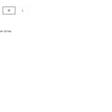
M
L
я сетка