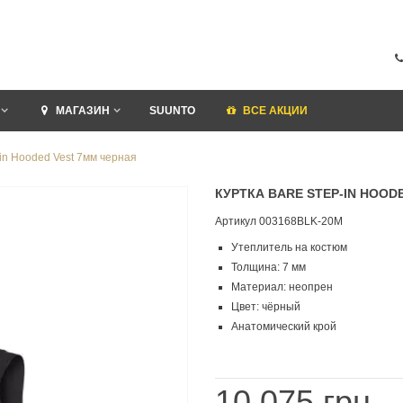
МАГАЗИН
SUUNTO
ВСЕ АКЦИИ
in Hooded Vest 7мм черная
КУРТКА BARE STEP-IN HOOD
Артикул
003168BLK-20M
Утеплитель на костюм
Толщина: 7 мм
Материал: неопрен
Цвет: чёрный
Анатомический крой
10 075 грн