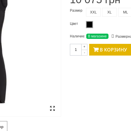
Размер
XXL
XL
ML
Цвет
Наличие:
В магазине
Размерна
+
В КОРЗИНУ
-
ор