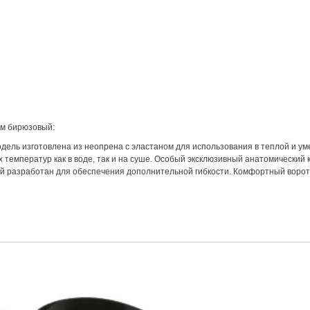
м бирюзовый:
дель изготовлена из неопрена с эластаном для использования в теплой и у
х температур как в воде, так и на суше. Особый эксклюзивный анатомический
й разработан для обеспечения дополнительной гибкости. Комфортный воротн