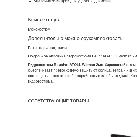
Анатомический крой для удобства движений
Комплектация:
Монокостюм
Дополнительно можно доукомплектовать:
Боты, перчатки, шлем
Подробное описание гидрокостюма Beuchat ATOLL Woman 2м
Гидрокостюм Beuchat ATOLL Woman 2мм бирюзовый
эта мо
обеспечивает превосходную защиту от солнца, ветра и низки
воплощены в тщательной проработке деталей и отделке. Кро
гидрокостюма.
СОПУТСТВУЮЩИЕ ТОВАРЫ