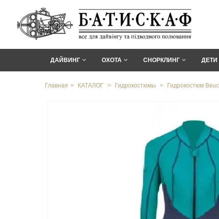
ДАЙВИНГ
ОХОТА
СНОРКЛИНГ
ДЕТИ
Главная
>
КАТАЛОГ
>
Гидрокостюмы
>
Гидрокостюм Beuc