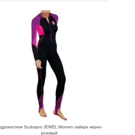
идрокостюм Scubapro JEWEL Women лайкра черно-
Quick view
розовый