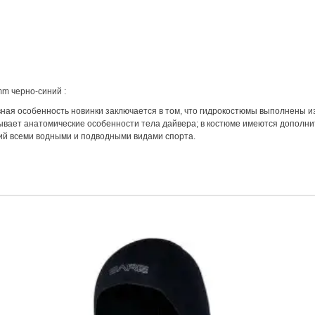
mm черно-синий :
ная особенность новинки заключается в том, что гидрокостюмы выполнены из
тывает анатомические особенности тела дайвера; в костюме имеются дополн
ятий всеми водными и подводными видами спорта.