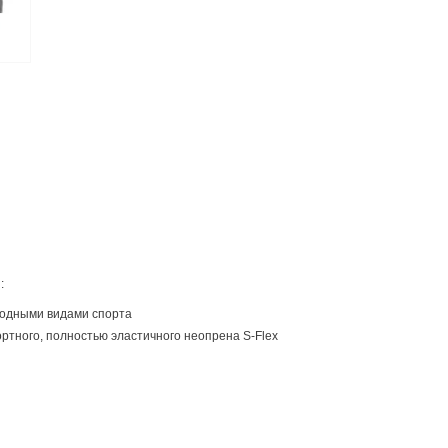
:
водными видами спорта
ртного, полностью эластичного неопрена S-Flex