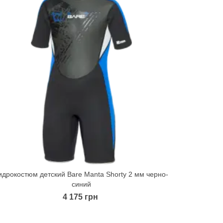
идрокостюм детский Bare Manta Shorty 2 мм черно-
Гидрокостю
Quick view
синий
4 175 грн