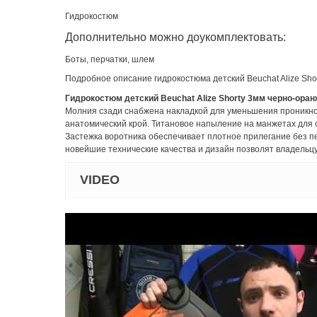
Гидрокостюм
Дополнительно можно доукомплектовать:
Боты, перчатки, шлем
Подробное описание гидрокостюма детский Bеuchat Alize Sho
Гидрокостюм детский Bеuchat Alize Shorty 3мм черно-ора
Молния сзади снабжена накладкой для уменьшения проникнов
анатомический крой. Титановое напыление на манжетах для 
Застежка воротника обеспечивает плотное прилегание без п
новейшие технические качества и дизайн позволят владельц
VIDEO