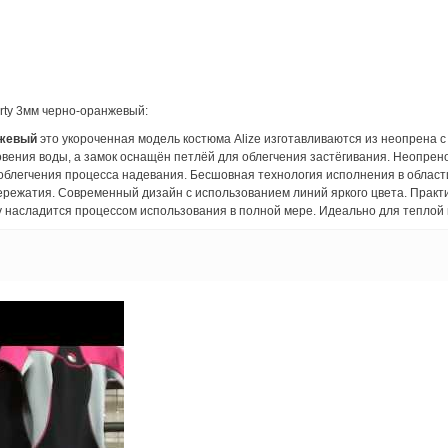
rty 3мм черно-оранжевый:
нжевый
это укороченная модель костюма Alize изготавливаются из неопрена 
ения воды, а замок оснащён петлёй для облегчения застёгивания. Неопренов
облегчения процесса надевания. Бесшовная технология исполнения в области
ережатия. Современный дизайн с использованием линий яркого цвета. Практи
у насладится процессом использования в полной мере. Идеально для теплой 