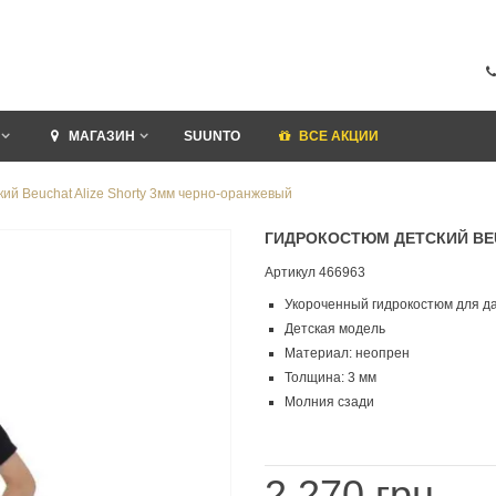
МАГАЗИН
SUUNTO
ВСЕ АКЦИИ
ий Bеuchat Alize Shorty 3мм черно-оранжевый
ГИДРОКОСТЮМ ДЕТСКИЙ BЕ
Артикул
466963
Укороченный гидрокостюм для д
Детская модель
Материал: неопрен
Толщина: 3 мм
Молния сзади
2 270 грн