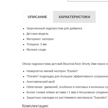
ОПИСАНИЕ
ХАРАКТЕРИСТИКИ
Укороченный гидрокостюм для дайвинга
Детская модель
Материал: неопрен
Толщина: 3 мм
Молния сзади
Обзор гидрокостюма детский Bеuchat Alize Shorty 3мм черно-
Невероятно мягкий неопрен "Elaskin"
"Fireskin" подкладка для большее эффективного сохранени
Анатомический крой
Облегчение движений, особенно в локтевых и коленных су
Более тонкие гибкие вставки (-1 мм) и бесшовные соедин
Защитные накладки из растяжимого материала "Supratex"
Комплектация: