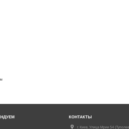
см
ЕНДУЕМ
КОНТАКТЫ
г. Киев, Улица Мрии 54 (Туполев