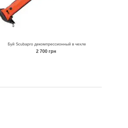
Буй Scubapro декомпрессионный в чехле
Буй Sc
Quick view
2 700 грн