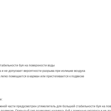
табильности буя на поверхности воды
 и не допускает вероятности разрыва при излишке воздуха
 легко помещается в карман или пристегивается к подвеске
е:
ижней части предусмотрен утяжелитель для большей стабильности буя на по
к подвеске. Открытый тип позволяет надувать буй с помощью октопуса и не д