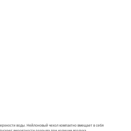
верхности воды. Нейлоновый чехол компактно вмещает в себя
опускает вероятности разрыва при излишке воздуха.