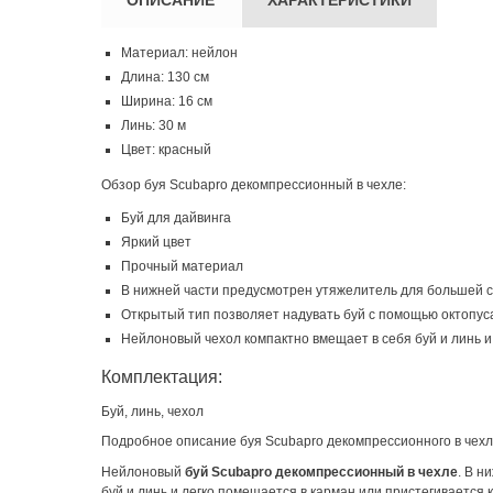
Материал: нейлон
Длина: 130 см
Ширина: 16 см
Линь: 30 м
Цвет: красный
Обзор буя Scubapro декомпрессионный в чехле:
Буй для дайвинга
Яркий цвет
Прочный материал
В нижней части предусмотрен утяжелитель для большей с
Открытый тип позволяет надувать буй с помощью октопуса
Нейлоновый чехол компактно вмещает в себя буй и линь и
Комплектация:
Буй, линь, чехол
Подробное описание буя Scubapro декомпрессионного в чехл
Нейлоновый
буй Scubapro декомпрессионный в чехле
. В н
буй и линь и легко помещается в карман или пристегивается 