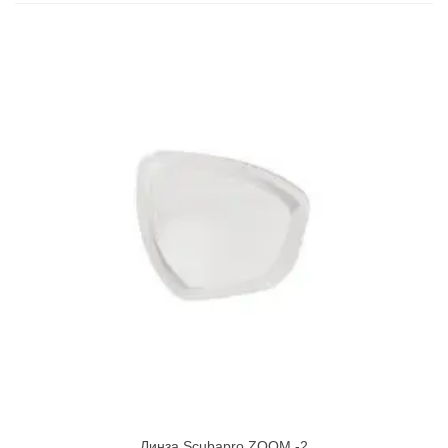
Линза Scubapro ZOOM -2